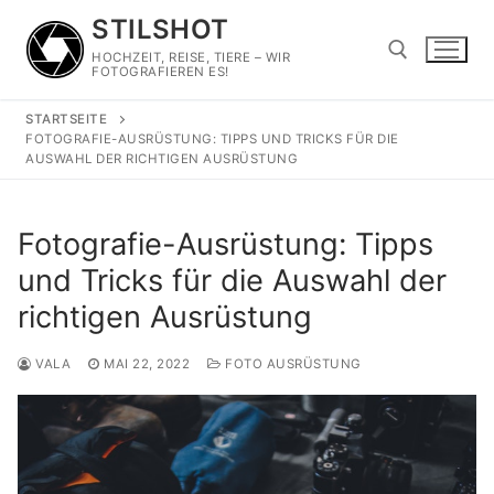
Zum
STILSHOT
Inhalt
HOCHZEIT, REISE, TIERE – WIR
springen
FOTOGRAFIEREN ES!
STARTSEITE
Suchen nach:
FOTOGRAFIE-AUSRÜSTUNG: TIPPS UND TRICKS FÜR DIE
AUSWAHL DER RICHTIGEN AUSRÜSTUNG
Fotografie-Ausrüstung: Tipps
und Tricks für die Auswahl der
richtigen Ausrüstung
VALA
MAI 22, 2022
FOTO AUSRÜSTUNG