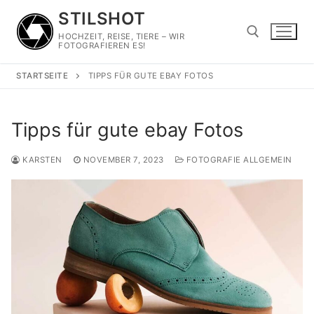
Zum
STILSHOT
Inhalt
HOCHZEIT, REISE, TIERE – WIR
springen
FOTOGRAFIEREN ES!
STARTSEITE
TIPPS FÜR GUTE EBAY FOTOS
Suchen nach:
Tipps für gute ebay Fotos
KARSTEN
NOVEMBER 7, 2023
FOTOGRAFIE ALLGEMEIN