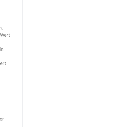
n.
 Wert
in
v
ert
er