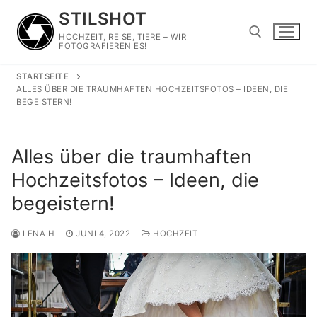
Zum
STILSHOT
Inhalt
HOCHZEIT, REISE, TIERE – WIR
springen
FOTOGRAFIEREN ES!
STARTSEITE
Suchen nach:
ALLES ÜBER DIE TRAUMHAFTEN HOCHZEITSFOTOS – IDEEN, DIE
BEGEISTERN!
Alles über die traumhaften
Hochzeitsfotos – Ideen, die
begeistern!
LENA H
JUNI 4, 2022
HOCHZEIT