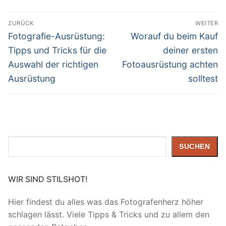
Beitragsnavigation
ZURÜCK
WEITER
Vorheriger
Nächster
Fotografie-Ausrüstung:
Worauf du beim Kauf
Beitrag:
Beitrag:
Tipps und Tricks für die
deiner ersten
Auswahl der richtigen
Fotoausrüstung achten
Ausrüstung
solltest
Suchen
SUCHEN
WIR SIND STILSHOT!
Hier findest du alles was das Fotografenherz höher
schlagen lässt. Viele Tipps & Tricks und zu allem den