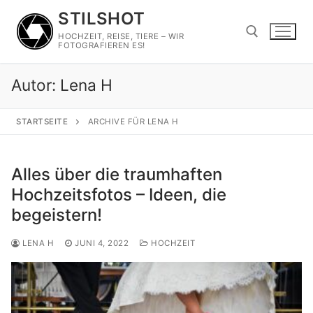
Zum
STILSHOT
Inhalt
HOCHZEIT, REISE, TIERE – WIR
springen
FOTOGRAFIEREN ES!
Autor:
Lena H
Suchen nach:
STARTSEITE
ARCHIVE FÜR LENA H
Alles über die traumhaften
Hochzeitsfotos – Ideen, die
begeistern!
LENA H
JUNI 4, 2022
HOCHZEIT