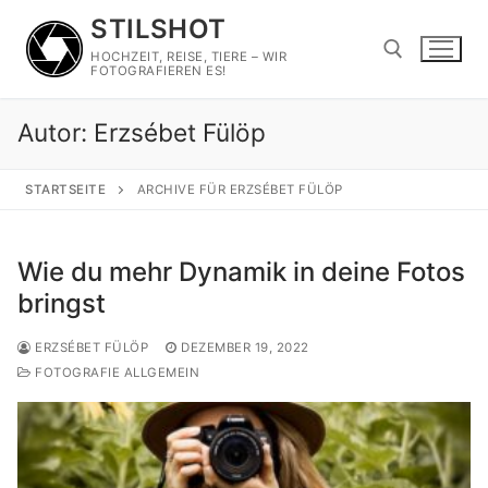
Zum
STILSHOT
Inhalt
HOCHZEIT, REISE, TIERE – WIR
springen
FOTOGRAFIEREN ES!
Autor:
Erzsébet Fülöp
Suchen nach:
STARTSEITE
ARCHIVE FÜR ERZSÉBET FÜLÖP
Wie du mehr Dynamik in deine Fotos
bringst
ERZSÉBET FÜLÖP
DEZEMBER 19, 2022
FOTOGRAFIE ALLGEMEIN